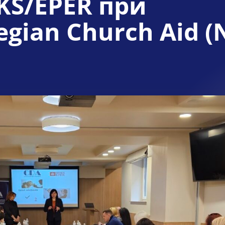
S/EPER при
ian Church Aid (