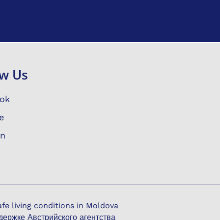
ow Us
ok
e
In
e living conditions in Moldova
держке Австрийского агентства