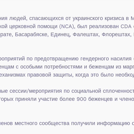
ния людей, спасающихся от украинского кризиса в 
й церковной помощи (NCA), был реализован CDA с 
рате, Басарабяске, Единец, Фалештах, Флорештах, 
роприятий по предотвращению гендерного насилия (
женцам с особыми потребностями и беженцам из ма
ханизмах правовой защиты, когда это было необход
ые сессии/мероприятия по социальной сплоченност
торых приняли участие более 900 беженцев и член
ленов местного сообщества получили информацию о