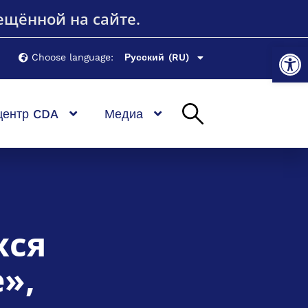
щённой на сайте.
От
Choose language:
Русский
Română
(RO)
(RU)
центр CDA
Медиа
хся
»,