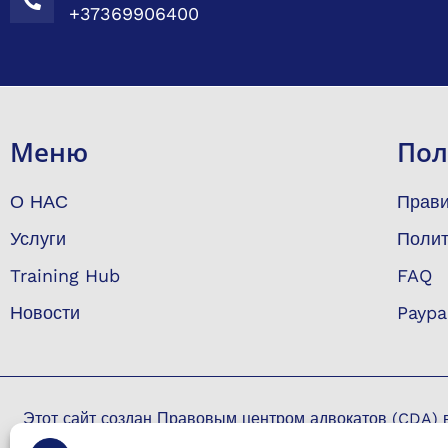
+37369906400
Меню
Пол
О НАС
Прави
Услуги
Полит
Training Hub
FAQ
Новости
Paypa
Этот сайт создан Правовым центром адвокатов (CDA) в 
among the victims of the armed conflict from Ukrai