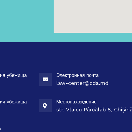
.
ния убежища
Электронная почта
law-center@cda.md
ния убежища
Местонахождение
str. Vlaicu Pârcălab 8, Chiși
а