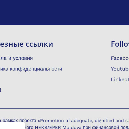
езные ссылки
Foll
ла и условия
Facebo
ика конфиденциальности
Youtub
Linked
l
рамках проекта «Promotion of adequate, dignified and saf
ne», внедренного HEKS/EPER Moldova при финансовой под