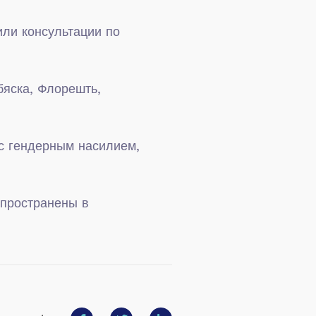
или консультации по
бяска, Флорешть,
 с гендерным насилием,
спространены в