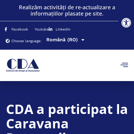
Realizăm activități de re-actualizare a
informațiilor plasate pe site.
De
Русский
(RU)
Facebook
Youtube
Linkedin
Română
English
(EN)
(RO)
Choose language:
CDA a participat la
Caravana