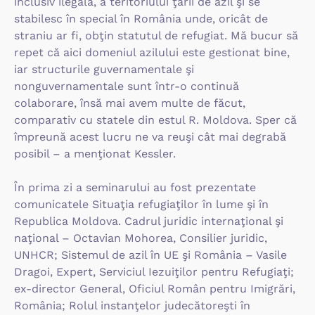
inclusiv ilegală, a teritoriului ţării de azil şi se
stabilesc în special în România unde, oricât de
straniu ar fi, obţin statutul de refugiat. Mă bucur să
repet că aici domeniul azilului este gestionat bine,
iar structurile guvernamentale şi
nonguvernamentale sunt într-o continuă
colaborare, însă mai avem multe de făcut,
comparativ cu statele din estul R. Moldova. Sper că
împreună acest lucru ne va reuşi cât mai degrabă
posibil – a menţionat Kessler.
În prima zi a seminarului au fost prezentate
comunicatele Situaţia refugiaţilor în lume şi în
Republica Moldova. Cadrul juridic internaţional şi
naţional – Octavian Mohorea, Consilier juridic,
UNHCR; Sistemul de azil în UE şi România – Vasile
Dragoi, Expert, Serviciul Iezuiţilor pentru Refugiaţi;
ex-director General, Oficiul Român pentru Imigrări,
România; Rolul instanţelor judecătoreşti în