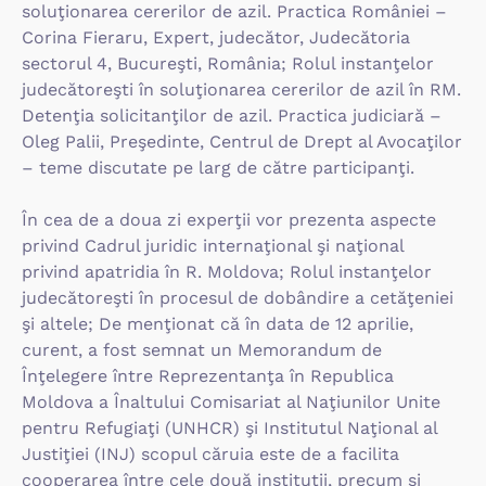
soluţionarea cererilor de azil. Practica României –
Corina Fieraru, Expert, judecător, Judecătoria
sectorul 4, Bucureşti, România; Rolul instanţelor
judecătoreşti în soluţionarea cererilor de azil în RM.
Detenţia solicitanţilor de azil. Practica judiciară –
Oleg Palii, Preşedinte, Centrul de Drept al Avocaţilor
– teme discutate pe larg de către participanţi.
În cea de a doua zi experţii vor prezenta aspecte
privind Cadrul juridic internaţional şi naţional
privind apatridia în R. Moldova; Rolul instanţelor
judecătoreşti în procesul de dobândire a cetăţeniei
şi altele; De menţionat că în data de 12 aprilie,
curent, a fost semnat un Memorandum de
Înţelegere între Reprezentanţa în Republica
Moldova a Înaltului Comisariat al Naţiunilor Unite
pentru Refugiaţi (UNHCR) şi Institutul Naţional al
Justiţiei (INJ) scopul căruia este de a facilita
cooperarea între cele două instituţii, precum şi