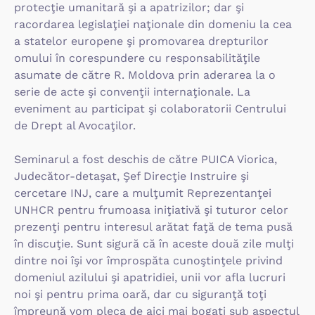
protecţie umanitară şi a apatrizilor; dar şi
racordarea legislaţiei naţionale din domeniu la cea
a statelor europene şi promovarea drepturilor
omului în corespundere cu responsabilităţile
asumate de către R. Moldova prin aderarea la o
serie de acte şi convenţii internaţionale. La
eveniment au participat şi colaboratorii Centrului
de Drept al Avocaţilor.
Seminarul a fost deschis de către PUICA Viorica,
Judecător-detaşat, Şef Direcţie Instruire şi
cercetare INJ, care a mulţumit Reprezentanţei
UNHCR pentru frumoasa iniţiativă şi tuturor celor
prezenţi pentru interesul arătat faţă de tema pusă
în discuţie. Sunt sigură că în aceste două zile mulţi
dintre noi îşi vor împrospăta cunoştinţele privind
domeniul azilului şi apatridiei, unii vor afla lucruri
noi şi pentru prima oară, dar cu siguranţă toţi
împreună vom pleca de aici mai bogaţi sub aspectul